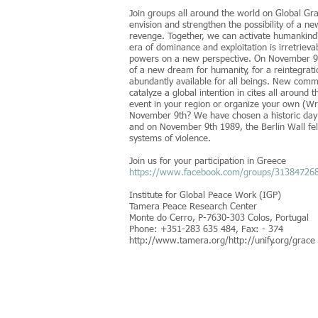
Join groups all around the world on Global Gr
envision and strengthen the possibility of a ne
revenge. Together, we can activate humankind's 
era of dominance and exploitation is irretriev
powers on a new perspective. On November 9th 
of a new dream for humanity, for a reintegrati
abundantly available for all beings. New commu
catalyze a global intention in cites all aroun
event in your region or organize your own (Wri
November 9th? We have chosen a historic day 
and on November 9th 1989, the Berlin Wall fel
systems of violence.
Join us for your participation in Greece
https://www.facebook.com/groups/31384726
Institute for Global Peace Work (IGP)
Tamera Peace Research Center
Monte do Cerro, P-7630-303 Colos, Portugal
Phone: +351-283 635 484, Fax: - 374
http://www.tamera.org/
http://unify.org/grace