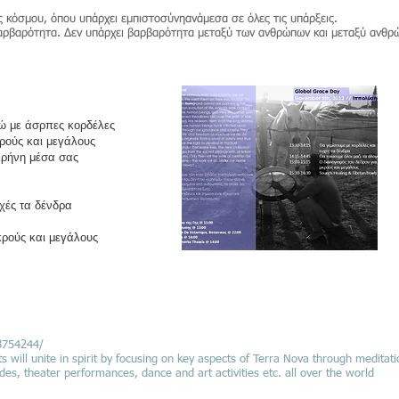
ς κόσμου, όπου υπάρχει εμπιστοσύνηανάμεσα σε όλες τις υπάρξεις.
βαρβαρότητα. Δεν υπάρχει βαρβαρότητα μεταξύ των ανθρώπων και μεταξύ ανθρ
χώ με άσρπες κορδέλες
κρούς και μεγάλους
ιρήνη μέσα σας
υχές τα δένδρα
κρούς και μεγάλους
8754244/
s will unite in spirit by focusing on key aspects of Terra Nova through meditatio
ades, theater performances, dance and art activities etc. all over the world