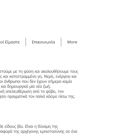
οί Είμαστε
Επικοινωνία
More
αστούμε με τη φύση και ακολουθήσουμε τους
 και κατεστραμμένη γη. Νερό, ενέργεια και
οι άνθρωποι που δεν έχουν σήμερα καμία
και δημιουργικά μία νέα ζωή.
ρική απελευθέρωση από το φόβο, τον
ήσει πραγματικά τον παλιό κόσμο πίσω της.
ε είδους βία. Είναι η δύναμη της
αναφορά της αρχέγονης εμπιστοσύνης σε ένα