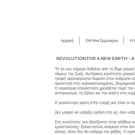
Αρχική
ON line Σεμιναρια
H 
REVOLUTION FOR A NEW EARTH - A C
"Η γη που σήμερα πεθαίνει από τη δίψα μπορε
νόμους της ζωής. Αυτάρκεις κοινότητες μπορού
τροφή προσφέρονται δωρεάν στον άνθρωπο εάν 
προοπτική στις πυκνοκατοικημένες, βιομηχανικ
Η παγκόσμια επανάσταση χρειάζεται τώρα την 
ανταγωνισμό, τη ζήλεια και την απάτη στη συμ
Η μεγαλύτερη κρίση στην εποχή μας είναι οι 
Δεν μπορεί να υπάρξει ειρήνη στη γη, όσο υπά
Στις κοινότητες που βασίζονται στην αλήθεια κ
εμπιστοσύνης: Εμπιστοσύνη ανάμεσα στον άντρα
κόσμο, όπου δεν θα υπάρχει πια φόβος. Η εμπι