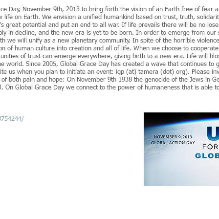
ace Day, November 9th, 2013 to bring forth the vision of an Earth free of fear
w life on Earth. We envision a unified humankind based on trust, truth, solidarit
great potential and put an end to all war. If life prevails there will be no lose
ably in decline, and the new era is yet to be born. In order to emerge from our
we will unify as a new planetary community. In spite of the horrible violen
on of human culture into creation and all of life. When we choose to cooperate
nities of trust can emerge everywhere, giving birth to a new era. Life will blo
d the world. Since 2005, Global Grace Day has created a wave that continues t
te us when you plan to initiate an event: igp (at) tamera (dot) org). Please inv
of both pain and hope: On November 9th 1938 the genocide of the Jews in Ger
l. On Global Grace Day we connect to the power of humaneness that is able to
8754244/