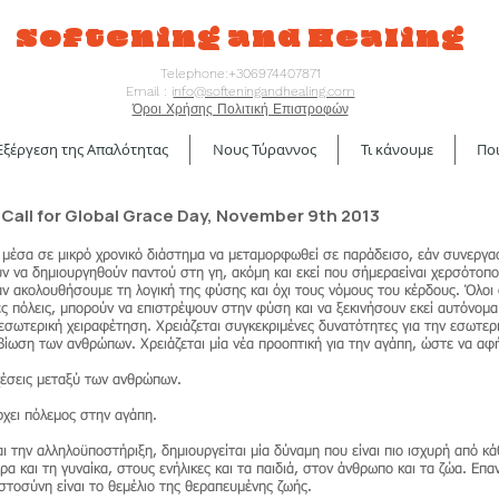
Softening and Healing
Telephone:+306974407871
Email : i
nfo@softeningandhealing.com
Όροι Χρήσης Πολιτική Επιστροφών
Εξέργεση της Απαλότητας
Νους Τύραννος
Τι κάνουμε
Ποι
all for Global Grace Day, November 9th 2013
ί μέσα σε μικρό χρονικό διάστημα να μεταμορφωθεί σε παράδεισο, εάν συνεργ
ν να δημιουργηθούν παντού στη γη, ακόμη και εκεί που σήμεραείναι χερσότοπος
ακολουθήσουμε τη λογική της φύσης και όχι τους νόμους του κέρδους. Όλοι 
ές πόλεις, μπορούν να επιστρέψουν στην φύση και να ξεκινήσουν εκεί αυτόνομα 
εσωτερική χειραφέτηση. Χρειάζεται συγκεκριμένες δυνατότητες για την εσωτε
βίωση των ανθρώπων. Χρειάζεται μία νέα προοπτική για την αγάπη, ώστε να αφ
σχέσεις μεταξύ των ανθρώπων.
ρχει πόλεμος στην αγάπη.
αι την αλληλοϋποστήριξη, δημιουργείται μία δύναμη που είναι πιο ισχυρή από κάθ
 και τη γυναίκα, στους ενήλικες και τα παιδιά, στον άνθρωπο και τα ζώα. Επ
στοσύνη είναι το θεμέλιο της θεραπευμένης ζωής.