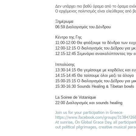
Δεν υπάρχει πιο βαθύ όραμα από το όραμα ενό
Ο ερχόμενος πολιτισμός είναι ελεύθερος από 
Ξημέρωμα
06:59 Διαλογισμός του Δένδρου
Κέντρο της Γης
11:00-12:00 Θα φτιάξουμε τα δένδρα των ευ
12:00-12:15 Ο διαλογισμός του Δέδρου για μ
12:15-12:45 Σεμινάριο ανακαλύπτοντας την ε
Ιππολύσης
13:30-14:15 Θα γεμίσουμε με κορδέλες και ε
14:15-14:45 Θα ταίσουμε όλοι μαζι τα άλογα
15:00-15:15 Ο διαλογισμός του Δέδρου για μι
15:30-16:30 Sounds Healing & Tibetan bowls
La Soiree de Votanique
22:00 Διαλογισμός και sounds healing
Join us for your participation in Greece
https://www.facebook.com/groups/31384726
At sunrise, On Global Grace Day, all participant
out political pilgrimages, creative musical par