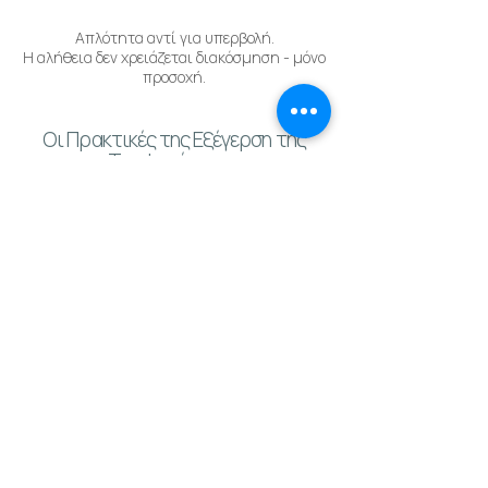
Απλότητα αντί για υπερβολή.
Η αλήθεια δεν χρειάζεται διακόσμηση - μόνο
προσοχή.
Οι Πρακτικές της Εξέγερση της
Τρυφερότητας​
Η Εξέγερση αυτή δεν είναι θεωρία·, είναι
τρόπος ζωής.
Ζει μέσα από πρακτικές — στο δάσος,
στην αναπνοή, στις συναντήσεις μας.
Σιωπή.
Γιατί μόνο στη σιωπή μπορεί να ακουστεί η
αλήθεια.
Αναπνοή.
Γιατί κάθε εισπνοή θυμίζει ότι είμαστε
ζωντανοί τώρα.
Παρουσία.
Γιατί ο νους σχεδιάζει τη ζωή, αλλά το σώμα