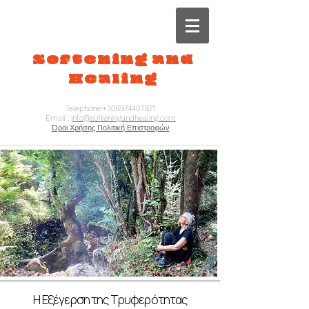
Softening and
Healing
Telephone:
+306974407871
Email : i
nfo@softeningandhealing.com
Όροι Χρήσης Πολιτική Επιστροφών
Η Εξέγερση της Tρυφερότητας