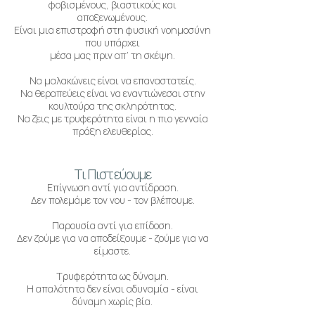
φοβισμένους, βιαστικούς και
αποξενωμένους.
Είναι μια επιστροφή στη φυσική νοημοσύνη
που υπάρχει
μέσα μας πριν απ’ τη σκέψη.
Να μαλακώνεις είναι να επαναστατείς.
Να θεραπεύεις είναι να εναντιώνεσαι στην
κουλτούρα της σκληρότητας.
Να ζεις με τρυφερότητα είναι η πιο γενναία
πράξη ελευθερίας.
Τι Πιστεύουμε
Επίγνωση αντί για αντίδραση.
Δεν πολεμάμε τον νου - τον βλέπουμε.
Παρουσία αντί για επίδοση.
Δεν ζούμε για να αποδείξουμε - ζούμε για να
είμαστε.
​Τρυφερότητα ως δύναμη.
Η απαλότητα δεν είναι αδυναμία - είναι
δύναμη χωρίς βία.