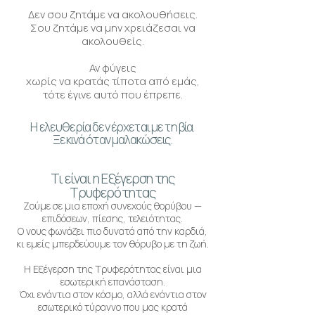
Δεν σου ζητάμε να ακολουθήσεις.
Σου ζητάμε να μην χρειάζεσαι να
ακολουθείς.
Αν φύγεις
χωρίς να κρατάς τίποτα από εμάς,
τότε έγινε αυτό που έπρεπε.
Η ελευθερία δεν έρχεται με τη βία.
Ξεκινά όταν μαλακώσεις.
Τι είναι η Εξέγερση της
Τρυφερότητας​
Ζούμε σε μια εποχή συνεχούς θορύβου —
επιδόσεων, πίεσης, τελειότητας.
Ο νους φωνάζει πιο δυνατά από την καρδιά,
κι εμείς μπερδεύουμε τον θόρυβο με τη ζωή.
Η Εξέγερση της Τρυφερότητας είναι μια
εσωτερική επανάσταση.
Όχι ενάντια στον κόσμο, αλλά ενάντια στον
εσωτερικό τύραννο που μας κρατά