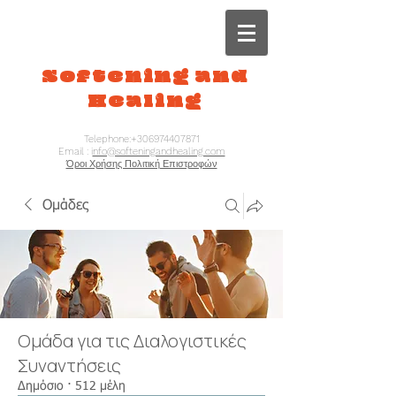
Softening and
Healing
Telephone:
+306974407871
Email : i
nfo@softeningandhealing.com
Όροι Χρήσης Πολιτική Επιστροφών
Ομάδες
Ομάδα για τις Διαλογιστικές
Συναντήσεις
Δημόσιο
·
512 μέλη