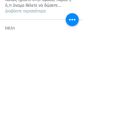
Καλώς ήρθατε στην ομάδα, παρέα ή
ό,τι όνομα θέλετε να δώσετε
...
Διαβάστε περισσότερα
Μέλη
lianatsaroucha
Ακολουθήστε
lianatsaroucha
andreas christofh
Ακολουθήστε
litsa.arvaniti
Ακολουθήστε
litsa.arvaniti
gougoutsa.maria
Ακολουθήστε
gougoutsa.maria
anna kouloumpri
Ακολουθήστε
Εμφάνιση όλων των μελών (512)